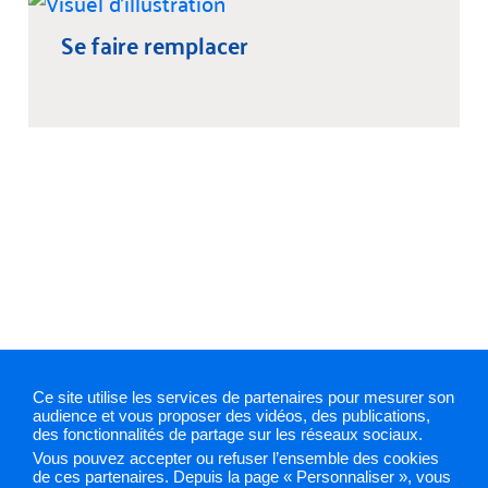
Se faire remplacer
Ce site utilise les services de partenaires pour mesurer son
audience et vous proposer des vidéos, des publications,
des fonctionnalités de partage sur les réseaux sociaux.
Mentions légales
Plan du site
Cookies et traceurs
Vous pouvez accepter ou refuser l’ensemble des cookies
Gestion des cookies
de ces partenaires. Depuis la page « Personnaliser », vous