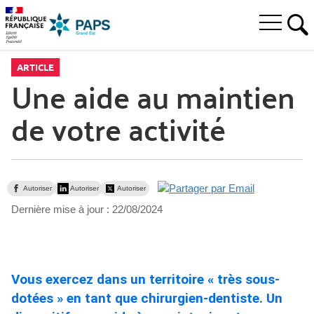
Aller
Aller
Aller
à
au
au
Ouvrir
la
menu
contenu
RE
le
recherche
principal,
menu
ARTICLE
principal
Une aide au maintien
de votre activité
Autoriser
Autoriser
Autoriser
Dernière mise à jour :
22/08/2024
Vous exercez dans un territoire « très sous-
dotées » en tant que chirurgien-dentiste. Un