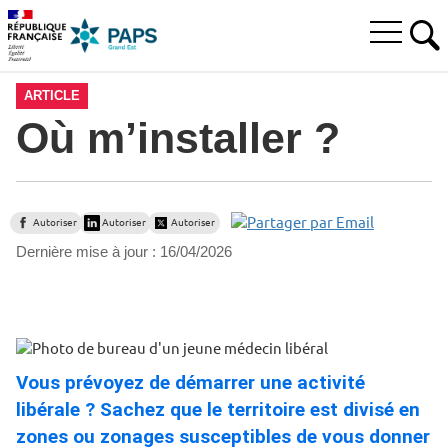
Aller
Aller
Aller
à
au
au
Ouvrir
la
menu
contenu
RE
le
recherche
principal,
menu
ARTICLE
principal
Où m’installer ?
Autoriser
Autoriser
Autoriser
Dernière mise à jour :
16/04/2026
Vous prévoyez de démarrer une activité
libérale ? Sachez que le territoire est divisé en
zones ou zonages susceptibles de vous donner