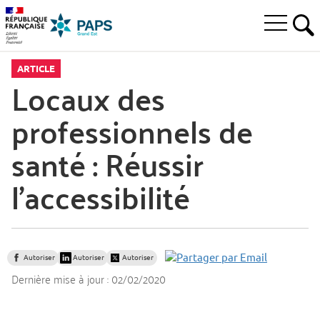
Aller
Aller
Aller
à
au
au
Ouvrir
la
menu
contenu
RE
le
recherche
principal,
menu
ARTICLE
principal
Locaux des
professionnels de
santé : Réussir
l’accessibilité
Autoriser
Autoriser
Autoriser
Dernière mise à jour :
02/02/2020