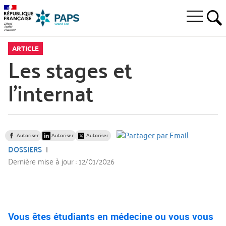
Aller
Aller
Aller
à
au
au
Ouvrir
la
menu
contenu
RE
le
recherche
principal,
menu
ARTICLE
principal
Les stages et
l’internat
Autoriser
Autoriser
Autoriser
DOSSIERS
Dernière mise à jour :
12/01/2026
Vous êtes étudiants en médecine ou vous vous