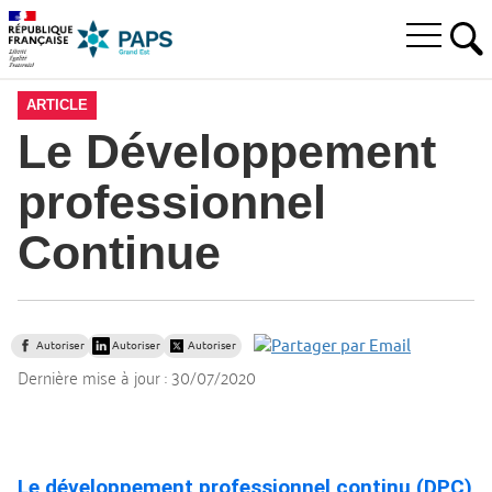
Aller
Aller
Aller
à
au
au
Ouvrir
la
menu
contenu
RE
le
recherche
principal,
menu
ARTICLE
principal
Le Développement
professionnel
Continue
Autoriser
Autoriser
Autoriser
Dernière mise à jour :
30/07/2020
Le développement professionnel continu (DPC)