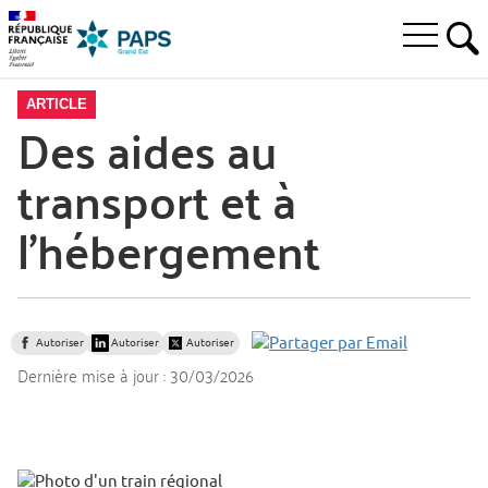
Aller
Aller
Aller
à
au
au
Ouvrir
la
menu
contenu
RE
le
recherche
principal,
menu
ARTICLE
principal
Des aides au
transport et à
l’hébergement
Autoriser
Autoriser
Autoriser
Dernière mise à jour :
30/03/2026