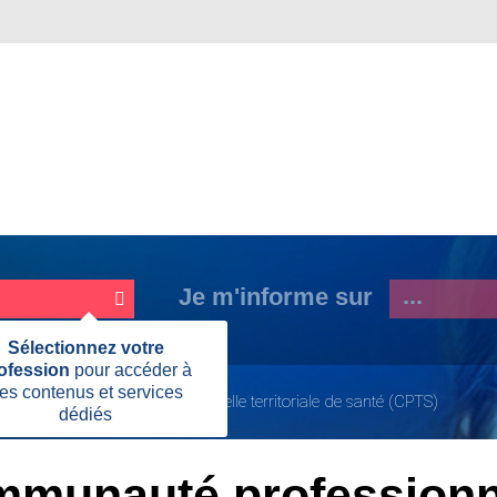
Je m'informe sur
Fermer
Sélectionnez votre
cette
ofession
pour accéder à
information
es contenus et services
onné
Communauté professionnelle territoriale de santé (CPTS)
dédiés
Page
actuelle:
mmunauté professionn